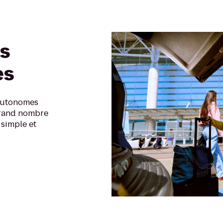
es
es
 autonomes
grand nombre
 simple et