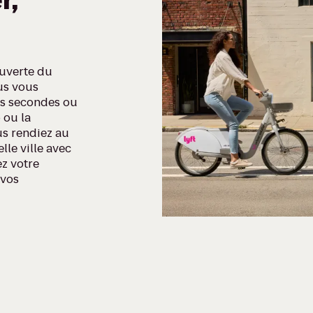
r,
ouverte du
us vous
es secondes ou
 ou la
us rendiez au
lle ville avec
z votre
 vos