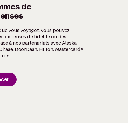
mmes de
enses
que vous voyagez, vous pouvez
écompenses de fidélité ou des
âce à nos partenariats avec Alaska
t, Chase, DoorDash, Hilton, Mastercard®
ines.
cer