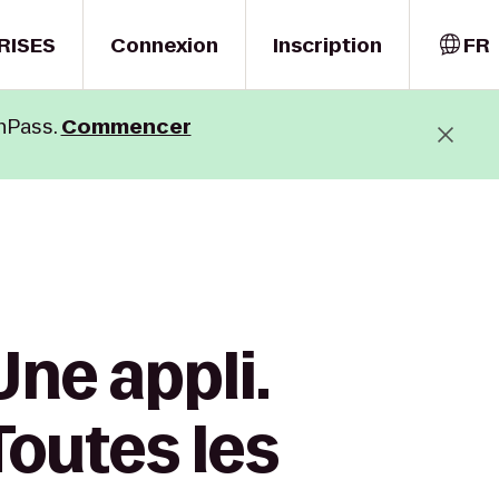
RISES
Connexion
Inscription
FR
hPass.
Commencer
Une appli.
Toutes les