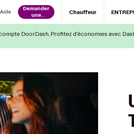
Demander
Chauffeur
ENTREP
Aide
s
une
course
compte DoorDash. Profitez d'économies avec Das