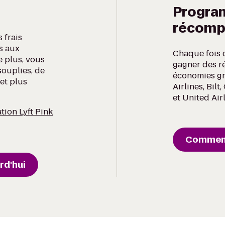
Progra
récomp
 frais
fs aux
Chaque fois 
e plus, vous
gagner des r
souplies, de
économies gr
et plus
Airlines, Bil
et United Airl
tion Lyft Pink
Commen
rd'hui